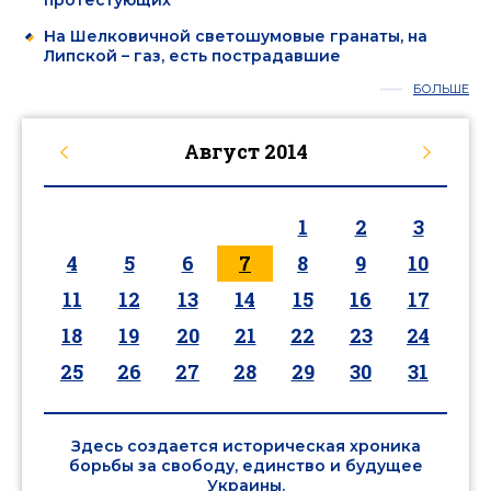
протестующих
На Шелковичной светошумовые гранаты, на
Липской – газ, есть пострадавшие
БОЛЬШЕ
Август
2014
1
2
3
4
5
6
7
8
9
10
11
12
13
14
15
16
17
18
19
20
21
22
23
24
25
26
27
28
29
30
31
Здесь создается историческая хроника
борьбы за свободу, единство и будущее
Украины.