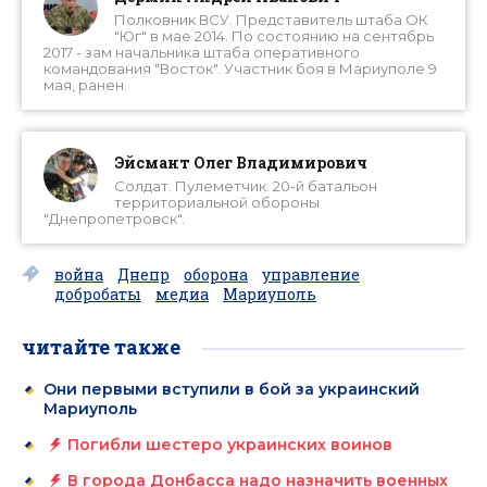
Полковник ВСУ. Представитель штаба ОК
"Юг" в мае 2014. По состоянию на сентябрь
2017 - зам начальника штаба оперативного
командования "Восток". Участник боя в Мариуполе 9
мая, ранен.
Эйсмант Олег Владимирович
Солдат. Пулеметчик. 20-й батальон
территориальной обороны
"Днепропетровск".
война
Днепр
оборона
управление
добробаты
медиа
Мариуполь
читайте также
Они первыми вступили в бой за украинский
Мариуполь
Погибли шестеро украинских воинов
В города Донбасса надо назначить военных