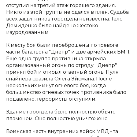
отступил на третий этаж горящего здания.
Никто из этой группы не сдался в плен. Судьба
всех защитников горотдела неизвестна. Тело
Демиденко было найдено жестоко
изуродованным.
К месту боя были переброшены по тревоге
части батальона "Днепр" и две армейских БМП.
Еще одна группа противника открыла
организованный огонь по отряду. "Днепр"
принял бой и открыл ответный огонь. Пуля
снайпера сразила Олега Эйсмана. После
нескольких минут огневого боя, когда
большинство огневых точек противника было
подавлено, террористы отступили.
Здание горотдела было полностью объято
пламенем. Оно полностью уничтожено.
Воинская часть внутренних войск МВД - та