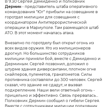
В 9.30 Сергей Демиденко и полковник
Дермин
- представитель штаба оперативного
командования "Юг" прибыли на совещание в
горотдел милиции для совещания с
координатором Антитеррористической
операции в Мариуполе. Там размещался штаб
АТО. В этот момент началась атака.
Внезапно по горотделу был открыт огонь из
всех видов оружия. Кто из милиционеров
дрогнул. Но большинство сотрудников
милиции приняли бой, вместе с Демиденко и
Дерминым. Сергей позвонил, доложил о
штурме здания диверсантами, плотном огне
снайперов, пулеметов, гранатометов. Силы
противника составляли до 300 человек. Сергей
сказал, что здание не сдадут, и вызвал
подкрепление. Наши вели ответный огонь -
прицельно и эффективно. Связь прервалась...
Полковник Дермин сообщил о гибели Сергея.
Вместе с сотрудниками милиции полковник