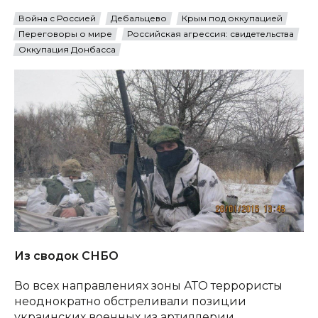
Война с Россией
Дебальцево
Крым под оккупацией
Переговоры о мире
Российская агрессия: свидетельства
Оккупация Донбасса
Из сводок СНБО
Во всех направлениях зоны АТО террористы
неоднократно обстреливали позиции
украинских военных из артиллерии,