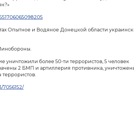
ян?»
/1551706065098205
ктах Опытное и Водяное Донецкой области украинс
 Минобороны.
е уничтожили более 50-ти террористов, 5 человек
хвачены 2 БМП и артиллерия противника, уничтожен
ы террористов.
3/7056152/