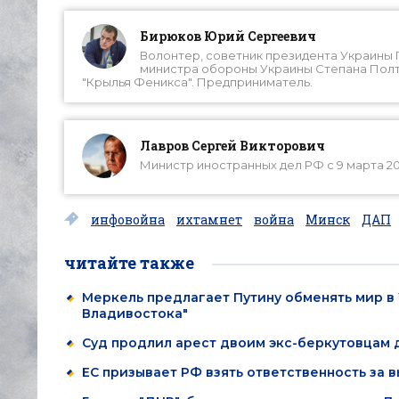
Бирюков Юрий Сергеевич
Волонтер, советник президента Украины П
министра обороны Украины Степана Полто
"Крылья Феникса". Предприниматель.
Лавров Сергей Викторович
Министр иностранных дел РФ с 9 марта 2
инфовойна
ихтамнет
война
Минск
ДАП
читайте также
Меркель предлагает Путину обменять мир в 
Владивостока"
Суд продлил арест двоим экс-беркутовцам д
ЕС призывает РФ взять ответственность за