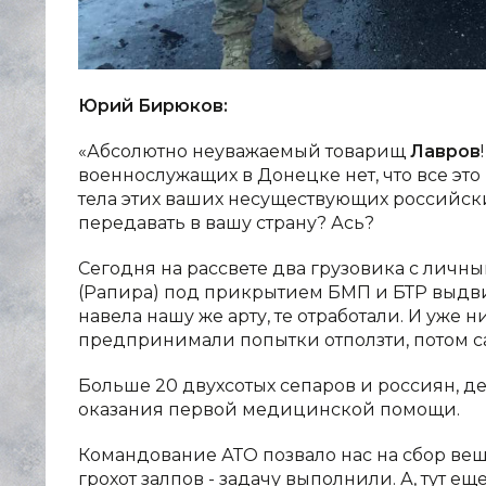
Юрий Бирюков:
«Абсолютно неуважаемый товарищ
Лавров
военнослужащих в Донецке нет, что все эт
тела этих ваших несуществующих российски
передавать в вашу страну? Ась?
Сегодня на рассвете два грузовика с личны
(Рапира) под прикрытием БМП и БТР выдви
навела нашу же арту, те отработали. И уже 
предпринимали попытки отползти, потом сам
Больше 20 двухсотых сепаров и россиян, дес
оказания первой медицинской помощи.
Командование АТО позвало нас на сбор ве
грохот залпов - задачу выполнили. А, тут ещ