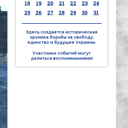
18
19
20
21
22
23
24
25
26
27
28
29
30
31
Здесь создается историческая
хроника борьбы за свободу,
единство и будущее Украины.
Участники событий могут
делиться воспоминаниями!