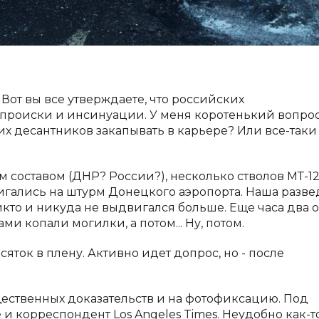
! Вот вы все утверждаете, что российских
о происки и инсинуации. У меня коротенький вопрос
х десантников закапывать в карьере? Или все-таки
м составом (ДНР? России?), несколько стволов МТ-1
гались на штурм Донецкого аэропорта. Наша разве
никто и никуда не выдвигался больше. Еще часа два 
и копали могилки, а потом... Ну, потом.
яток в плену. Активно идет допрос, но - после
щественных доказательств и на фотофиксацию. Под
е и корреспондент Los Angeles Times. Неудобно как-то