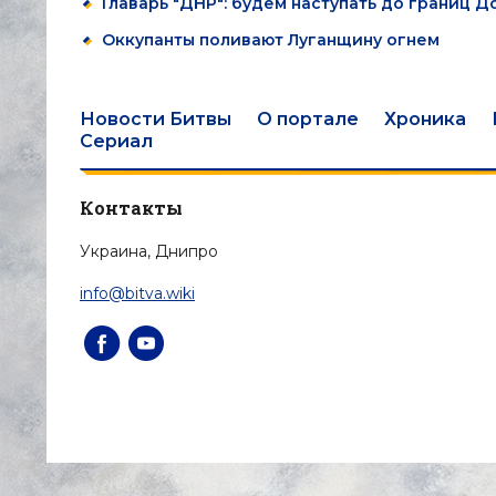
Главарь "ДНР": будем наступать до границ 
Оккупанты поливают Луганщину огнем
Новости Битвы
О портале
Хроника
Сериал
Контакты
Украина, Днипро
info@bitva.wiki