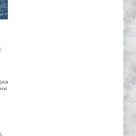
:
2
дка
они
,