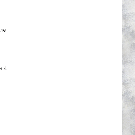
кие
ы 4