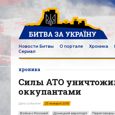
Новости Битвы
О портале
Хроника
Сериал
хроника
Силы АТО уничтожил
оккупантами
Дата события:
23 января 2015
Война с Россией
Донецкий аэропорт
Переговоры 