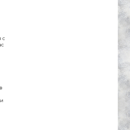
 с
ас
в
 и