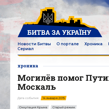
Новости Битвы
О портале
Хроника
Сериал
хроника
Могилёв помог Пути
Москаль
Дата события:
14 января 2015
Оккупация Крыма
Старый режим