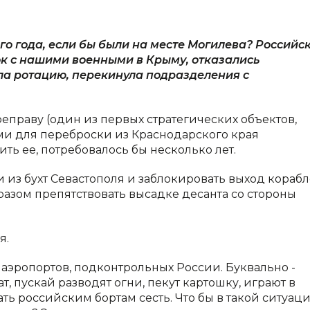
го года, если бы были на месте Могилева? Российс
ок с нашими военными в Крыму, отказались
ла ротацию, перекинула подразделения с
еправу (один из первых стратегических объектов,
и для переброски из Краснодарского края
ить ее, потребовалось бы несколько лет.
и из бухт Севастополя и заблокировать выход кораб
разом препятствовать высадке десанта со стороны
я.
 аэропортов, подконтрольных России. Буквально -
, пускай разводят огни, пекут картошку, играют в
дать российским бортам сесть. Что бы в такой ситуац