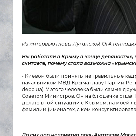
Из интервью главы Луганской ОГА Геннад
Вы работали в Крыму в конце девяностых, 
считаете, почему стала возможна «крымск
- Киевом были приняты неправильные кад
начальником МВД Крыма главу Партии Рег
depo.ua). У этого человека были самые др
Советом Министров. Он на блюдечке отдал К
делать в той ситуации с Крымом, на моей лы
фамилий (имена тех, с кем консультировалась
До сих пор непонятна роль Анатолия Могил