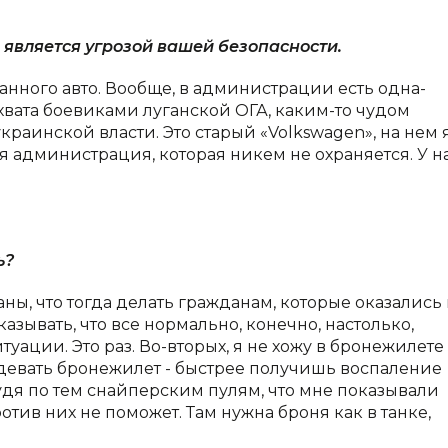
 является угрозой вашей безопасности.
ванного авто. Вообще, в администрации есть одна-
хвата боевиками луганской ОГА, каким-то чудом
раинской власти. Это старый «Volkswagen», на нем я
я администрация, которая никем не охраняется. У н
ь?
раны, что тогда делать гражданам, которые оказались 
зывать, что все нормально, конечно, настолько,
уации. Это раз. Во-вторых, я не хожу в бронежилете
адевать бронежилет - быстрее получишь воспаление
судя по тем снайперским пулям, что мне показывали
тив них не поможет. Там нужна броня как в танке,