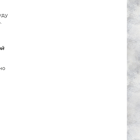
уду
.
ой
но