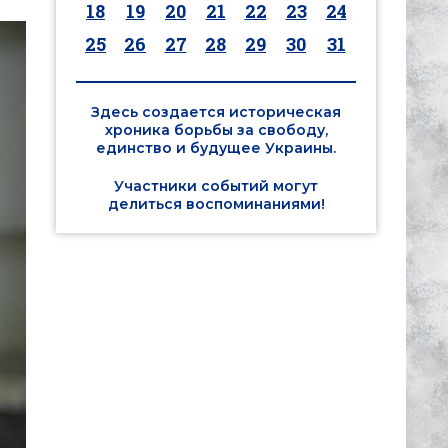
18
19
20
21
22
23
24
25
26
27
28
29
30
31
Здесь создается историческая
хроника борьбы за свободу,
единство и будущее Украины.
Участники событий могут
делиться воспоминаниями!