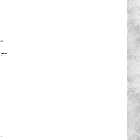
ти
кто
,
,