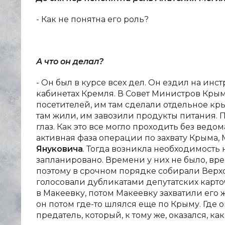
- Как не понятна его роль?
А что он делал?
- Он был в курсе всех дел. Он ездил на инс
кабинетах Кремля. В Совет Министров Кры
посетителей, им там сделали отдельное кр
там жили, им завозили продукты питания. 
глаз. Как это все могло проходить без ведо
активная фаза операции по захвату Крыма, 
Януковича
. Тогда возникла необходимость 
запланировано. Времени у них не было, вр
поэтому в срочном порядке собирали Верхов
голосовали дубликатами депутатских карто
в Макеевку, потом Макеевку захватили его 
он потом где-то шлялся еще по Крыму. Где он
предатель, который, к тому же, оказался, к