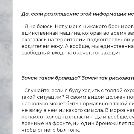
Да, если разглашение этой информации не
- Я не боюсь. Нет у меня никакого брониро
единственная машина, которая во время за
оказалась на территории подконтрольной ук
водителем езжу. А вообще, мы единственна
свободный вход - кто хочет, тот заходит.
Зачем такая бравада? Зачем так рисковат
- Слушайте, если я буду ходить с толпой ох
такой ситуации? Я своим видом должен пока
насколько может быть нормально в такой сит
не вижу в нем никакого смысла. В мороз н
легких от холодных пластин. Да и вообще, 
военные на фронте, ни один бронежилет про
чтобы от него был толк.