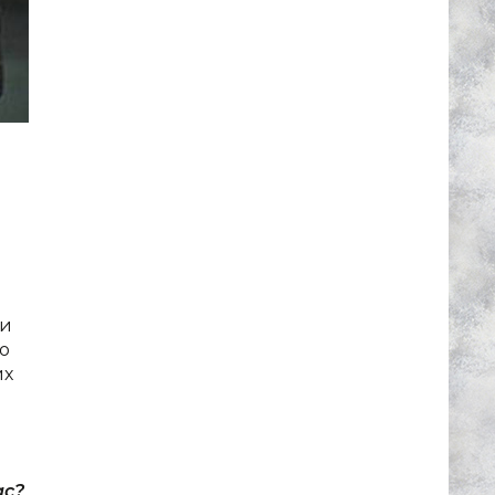
 и
то
их
ас?