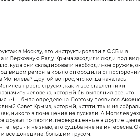
труктаж в Москву, его инструктировали в ФСБ и в
ма и Верховную Раду Крыма заходили люди под ви
ыло, куда они складировали необходимое оружие, о
Под видом ремонта крыло отгородили от посторонн
ма Могилева? Другой вопрос, что когда началась
Могилев просто струсил, как и все ставленники
назначить человека, который бы выполнил все, что
емя «Ч» - было определено. Поэтому появился
Аксен
ный Совет Крыма, который, кстати, так и не собрали
чек, никого в помещение не пускали. А Могилев уех
же друзья по партии, перекрашенные в другие цвета
 теперь - я не знаю, его судьба мне не интересна. О
ак и все донецкие, большим трусом.