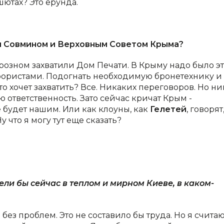
шютах? Это ерунда.
мя Совмином и Верховным Советом Крыма?
 Грозном захватили Дом Печати. В Крыму надо было э
ррористами. Подогнать необходимую бронетехнику и
что хочет захватить? Все. Никаких переговоров. Но ни
ю ответственность. Зато сейчас кричат Крым -
е будет нашим. Или как клоуны, как
Гелетей
, говорят
 что я могу тут еще сказать?
ели бы сейчас в теплом и мирном Киеве, в каком-
без проблем. Это не составило бы труда. Но я считаю