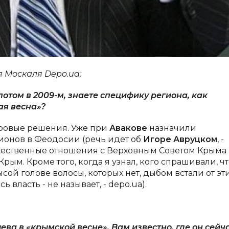
ия Москаля
Depo
.
ua
:
потом в 2009-м, знаете специфику региона, как
ая весна»?
ровые решения. Уже при
Авакове
назначили
ионов в Феодосии (речь идет об
Игоре Авруцком
, -
ужественные отношения с Верховным Советом Крыма
рым. Кроме того, когда я узнал, кого спрашивали, ч
сой голове волосы, которых нет, дыбом встали от эт
 власть - не называет, - depo.ua).
ева в «крымской весне». Вам известно, где он сейч