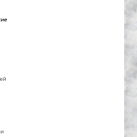
кие
лей
ии