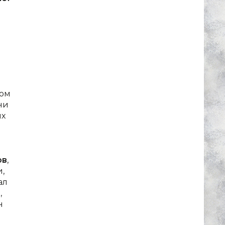
дом
ни
их
ов
,
,
ал
,
н