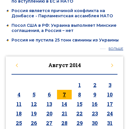
по вступлению в ЕС и НАТО
Россия является причиной конфликта на
Донбассе - Парламентская ассамблея НАТО
Посол США в РФ: Украина выполняет Минские
соглашения, а Россия – нет
Россия не пустила 25 тонн свинины из Украины
БОЛЬШЕ
Август
2014
1
2
3
4
5
6
7
8
9
10
11
12
13
14
15
16
17
18
19
20
21
22
23
24
25
26
27
28
29
30
31