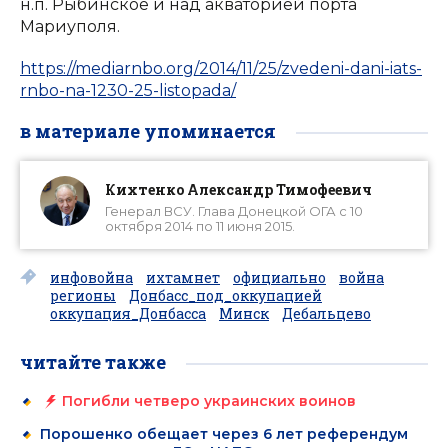
н.п. Рыбинское и над акваторией порта
Мариуполя.
https://mediarnbo.org/2014/11/25/zvedeni-dani-iats-
rnbo-na-1230-25-listopada/
в материале упоминается
Кихтенко Александр Тимофеевич
Генерал ВСУ. Глава Донецкой ОГА с 10
октября 2014 по 11 июня 2015.
инфовойна
ихтамнет
официально
война
регионы
Донбасс_под_оккупацией
оккупация_Донбасса
Минск
Дебальцево
читайте также
Погибли четверо украинских воинов
Порошенко обещает через 6 лет референдум