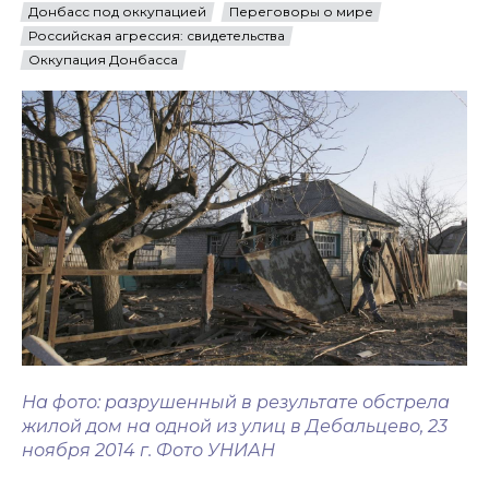
Донбасс под оккупацией
Переговоры о мире
Российская агрессия: свидетельства
Оккупация Донбасса
На фото: разрушенный в результате обстрела
жилой дом на одной из улиц в Дебальцево, 23
ноября 2014 г. Фото УНИАН