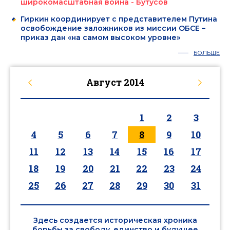
широкомасштабная война - Бутусов
Гиркин координирует с представителем Путина
освобождение заложников из миссии ОБСЕ –
приказ дан «на самом высоком уровне»
БОЛЬШЕ
Август
2014
1
2
3
4
5
6
7
8
9
10
11
12
13
14
15
16
17
18
19
20
21
22
23
24
25
26
27
28
29
30
31
Здесь создается историческая хроника
борьбы за свободу, единство и будущее