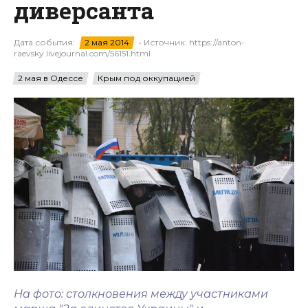
диверсанта
Дата события:
2 мая 2014
• Источник: https://anton-
raevsky.livejournal.com/56151.html
2 мая в Одессе
Крым под оккупацией
На фото: столкновения между участниками