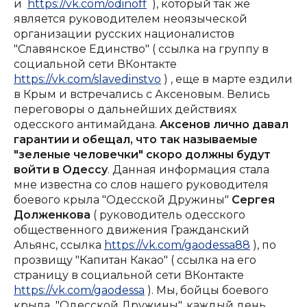
и
https://vk.com/odinoff
), который так же
является руководителем неоязыческой
организации русских националистов
"Славянское Единство" ( ссылка на группу в
социальной сети ВКонтакте
https://vk.com/slavedinstvo
) , еще в марте ездили
в Крым и встречались с Аксеновым. Велись
переговоры о дальнейших действиях
одесского антимайдана.
Аксенов лично давал
гарантии и обещал, что так называемые
"зеленые человечки" скоро должны будут
войти в Одессу
. Данная информация стала
мне известна со слов нашего руководителя
боевого крыла "Одесской Дружины"
Сергея
Долженкова
( руководитель одесского
общественного движения Гражданский
Альянс, ссылка
https://vk.com/gaodessa88
), по
прозвищу "Капитан Какао" ( ссылка на его
страницу в социальной сети ВКонтакте
https://vk.com/gaodessa
). Мы, бойцы боевого
крыла "Одесской Дружины", каждый день