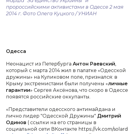
марша "За единство Украины" и
пророссийскими активистами в Одессе 2 мая
2014 г. Фото Олега Куцкого / УНИАН
Одесса
Неонацист из Петербурга
Антон Раевский
,
который с марта 2014 жил в палатке «Одесской
дружины» на Куликовом поле, признался: в
Крыму экстремистами были получены «
личные
гарантии
» Сергея Аксёнова, что скоро в Одессе
появятся российские оккупанты.
«Представители одесского антимайдана и
лично лидер "Одесской Дружины"
Дмитрий
Одинов
( ссылки на его страницы в
социальной сети ВКонтакте https://vk.com/solard