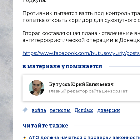
подкупа.
Противник пытается взять под контроль т
попытка открыть коридор для сухопутного
Вторая составляющая плана - отвлечение в
антитеррористической операции в Донецко
https://www.facebook.com/butusov.yuriy/pos
в материале упоминается
Бутусов Юрий Евгеньевич
Главный редактор сайта Цензор.Нет
война
регионы
Донбасс
диверсии
читайте также
АТО должна начаться с проверки законност