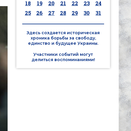
18
19
20
21
22
23
24
25
26
27
28
29
30
31
Здесь создается историческая
хроника борьбы за свободу,
единство и будущее Украины.
Участники событий могут
делиться воспоминаниями!