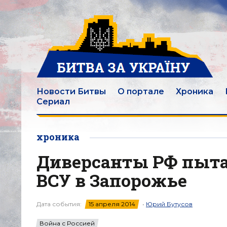
Новости Битвы
О портале
Хроника
Сериал
хроника
Диверсанты РФ пыта
ВСУ в Запорожье
Дата события:
15 апреля 2014
•
Юрий Бутусов
Война с Россией