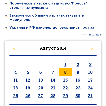
Пореченков в каске с надписью "Пресса"
стрелял из пулемета
Захарченко объявил о планах захватить
Мариуполь
Украина и РФ наконец договорились про газ
БОЛЬШЕ
Август
2014
1
2
3
4
5
6
7
8
9
10
11
12
13
14
15
16
17
18
19
20
21
22
23
24
25
26
27
28
29
30
31