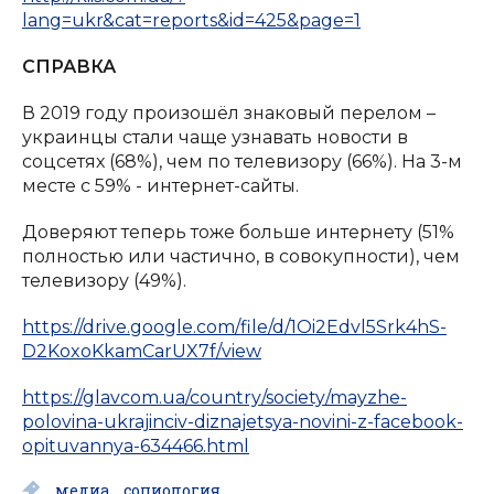
lang=ukr&cat=reports&id=425&page=1
СПРАВКА
В 2019 году произошёл знаковый перелом –
украинцы стали чаще узнавать новости в
соцсетях (68%), чем по телевизору (66%). На 3-м
месте с 59% - интернет-сайты.
Доверяют теперь тоже больше интернету (51%
полностью или частично, в совокупности), чем
телевизору (49%).
https://drive.google.com/file/d/1Oi2Edvl5Srk4hS-
D2KoxoKkamCarUX7f/view
https://glavcom.ua/country/society/mayzhe-
polovina-ukrajinciv-diznajetsya-novini-z-facebook-
opituvannya-634466.html
медиа
социология