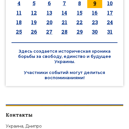
4
5
6
7
8
9
10
11
12
13
14
15
16
17
18
19
20
21
22
23
24
25
26
27
28
29
30
31
Здесь создается историческая хроника
борьбы за свободу, единство и будущее
Украины.
Участники событий могут делиться
воспоминаниями!
Контакты
Украина, Днипро