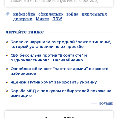
Украины в Латвийской Республике (с 10 мая 2015)
инфовойна
официально
война
дипломатия
диверсии
Минск
HRW
читайте также
Боевики нарушили очередной "режим тишины",
который установили по их просьбе
СБУ бессильна против "ВКонтакте" и
"Одноклассников" – Наливайченко
Оппоблок обвиняет “частные армии” в захвате
избиркомов
Яценюк: Путин хочет заморозить Украину
Борьба МВД с подкупом избирателей похожа на
имитацию
БОЛЬШЕ