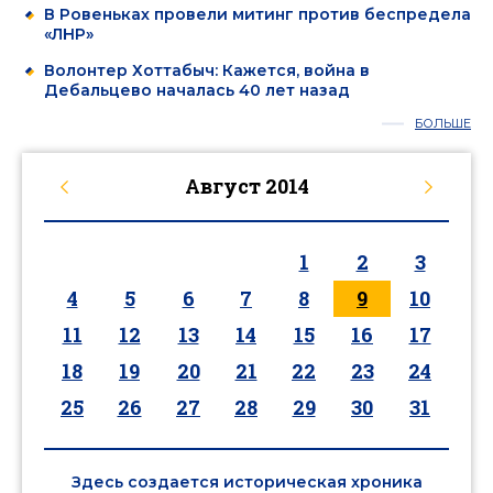
В Ровеньках провели митинг против беспредела
«ЛНР»
Волонтер Хоттабыч: Кажется, война в
Дебальцево началась 40 лет назад
БОЛЬШЕ
Август
2014
1
2
3
4
5
6
7
8
9
10
11
12
13
14
15
16
17
18
19
20
21
22
23
24
25
26
27
28
29
30
31
Здесь создается историческая хроника