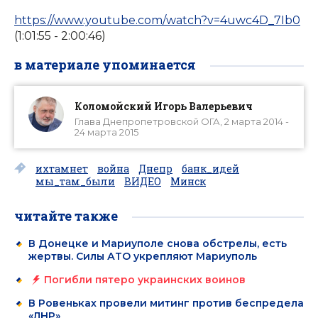
https://www.youtube.com/watch?v=4uwc4D_7Ib0
(1:01:55 - 2:00:46)
в материале упоминается
Коломойский Игорь Валерьевич
Глава Днепропетровской ОГА, 2 марта 2014 -
24 марта 2015
ихтамнет
война
Днепр
банк_идей
мы_там_были
ВИДЕО
Минск
читайте также
В Донецке и Мариуполе снова обстрелы, есть
жертвы. Силы АТО укрепляют Мариуполь
Погибли пятеро украинских воинов
В Ровеньках провели митинг против беспредела
«ЛНР»