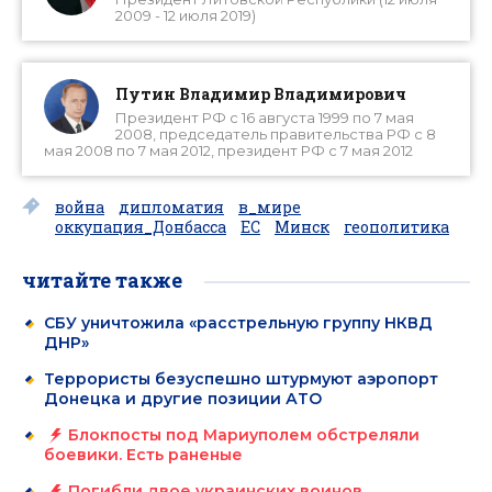
2009 - 12 июля 2019)
Путин Владимир Владимирович
Президент РФ с 16 августа 1999 по 7 мая
2008, председатель правительства РФ с 8
мая 2008 по 7 мая 2012, президент РФ с 7 мая 2012
война
дипломатия
в_мире
оккупация_Донбасса
ЕС
Минск
геополитика
читайте также
СБУ уничтожила «расстрельную группу НКВД
ДНР»
Террористы безуспешно штурмуют аэропорт
Донецка и другие позиции АТО
Блокпосты под Мариуполем обстреляли
боевики. Есть раненые
Погибли двое украинских воинов