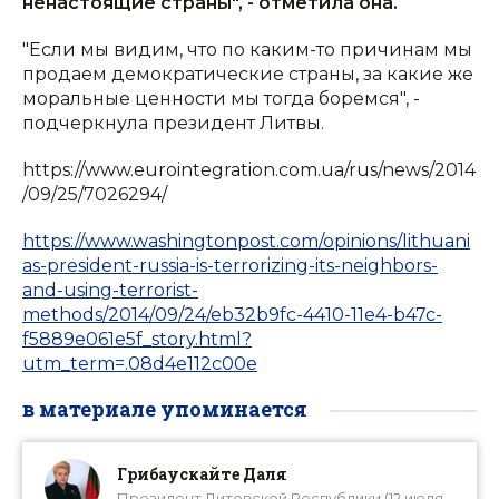
ненастоящие страны", - отметила она.
"Если мы видим, что по каким-то причинам мы
продаем демократические страны, за какие же
моральные ценности мы тогда боремся", -
подчеркнула президент Литвы.
https://www.eurointegration.com.ua/rus/news/2014
/09/25/7026294/
https://www.washingtonpost.com/opinions/lithuani
as-president-russia-is-terrorizing-its-neighbors-
and-using-terrorist-
methods/2014/09/24/eb32b9fc-4410-11e4-b47c-
f5889e061e5f_story.html?
utm_term=.08d4e112c00e
в материале упоминается
Грибаускайте Даля
Президент Литовской Республики (12 июля