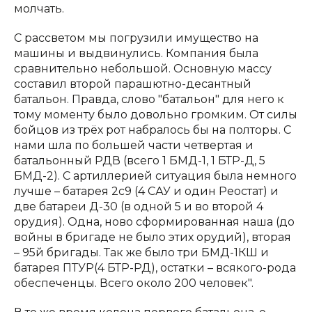
молчать.
С рассветом мы погрузили имущество на
машины и выдвинулись. Компания была
сравнительно небольшой. Основную массу
составил второй парашютно-десантный
батальон. Правда, слово "батальон" для него к
тому моменту было довольно громким. От силы
бойцов из трёх рот набралось бы на полторы. С
нами шла по большей части четвертая и
батальонный РДВ (всего 1 БМД-1, 1 БТР-Д, 5
БМД-2). С артиллерией ситуация была немного
лучше – батарея 2с9 (4 САУ и один Реостат) и
две батареи Д-30 (в одной 5 и во второй 4
орудия). Одна, ново сформированная наша (до
войны в бригаде не было этих орудий), вторая
– 95й бригады. Так же было три БМД-1КШ и
батарея ПТУР(4 БТР-РД), остатки – всякого-рода
обеспеченцы. Всего около 200 человек".