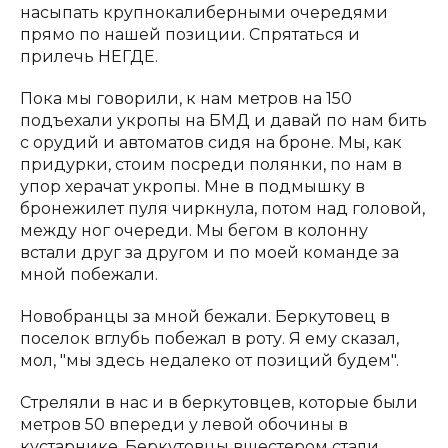
насыпать крупнокалиберными очередями
прямо по нашей позиции. Спрятаться и
прилечь НЕГДЕ.
Пока мы говорили, к нам метров на 150
подъехали укропы на БМД и давай по нам бить
с орудий и автоматов сидя на броне. Мы, как
придурки, стоим посреди полянки, по нам в
упор херачат укропы. Мне в подмышку в
бронежилет пуля чиркнула, потом над головой,
между ног очереди. Мы бегом в колонну
встали друг за другом и по моей команде за
мной побежали.
Новобранцы за мной бежали. Беркутовец в
поселок вглубь побежал в роту. Я ему сказал,
мол, "мы здесь недалеко от позиций будем".
Стреляли в нас и в беркутовцев, которые были
метров 50 впереди у левой обочины в
кустарнике. Беркутовцы вшестером стали