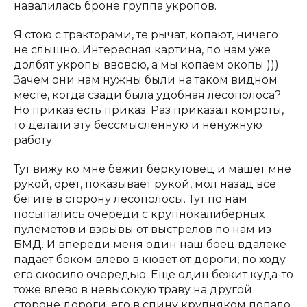
навалилась броне группа укропов.
Я стою с тракторами, те рычат, копают, ничего
не слышно. Интересная картина, по нам уже
долбят укропы ввовсю, а мы копаем окопы ))).
Зачем они нам нужны были на таком видном
месте, когда сзади была удобная лесополоса?
Но приказ есть приказ. Раз приказал комроты,
то делали эту бессмысленную и ненужную
работу.
Тут вижу ко мне бежит беркутовец и машет мне
рукой, орет, показывает рукой, мол назад все
бегите в сторону лесополосы. Тут по нам
посыпались очереди с крупнокалиберных
пулеметов и взрывы от выстрелов по нам из
БМД. И впереди меня один наш боец вдалеке
падает боком влево в кювет от дороги, по ходу
его скосило очередью. Еще один бежит куда-то
тоже влево в невысокую траву на другой
стороне дороги, его в спину крупняком попало,