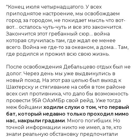
"Конец июля четырнадцатого. У всех
приподнятое настроение, мы освобождаем
город за городом, не покидает мысль что вот-
вот… осталось чуть-чуть и все это закончится.
Закончится этот гребанный сюр… война
которая случилась там, где ждал ее менее
всего. Война не где-то за океаном, а дома… Там,
где родился и прожил всю свою жизнь.
После освобождения Дебальцево отдых был не
долог. Через день мы уже выдвинулись в
новый поход. На этот раз целью был выход к
Шахтерску и стягивание на себя в том районе
всех сил противника, что дало бы возможность
провести 95й ОАэМБр свой рейд. Уже тогда
меж бойцами
ходили слухи о том, что первый
бат, который недавно только проходил мимо
нас, накрыли градами
. Много погибших. Но
точной информации никто не имел, а те, кто
знали реальную обстановку предпочитали