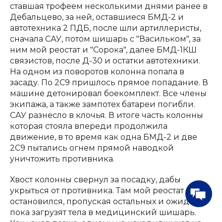
ставшая трофеем несколькими днями ранее в
Дебальцево, за ней, оставшиеся БМД-2 и
автотехника 2 ПДБ, после шли артиллеристы,
сначала САУ, потом шишарь с "Васильком", за
ним мой реостат и "Сорока", далее БМД-1КШ
связистов, после Д-30 и остатки автотехники.
На одном из поворотов колонна попала в
засаду. По 2С9 пришлось прямое попадание. В
машине детонировал боекомплект. Все члены
экипажа, а также зампотех батареи погибли.
САУ разнесло в клочья. В итоге часть колонны
которая стояла впереди продолжила
движение, в то время как одна БМД-2 и две
2С9 пытались огнем прямой наводкой
уничтожить противника.
Хвост колонны свернул за посадку, дабы
укрыться от противника. Там мой реостат
остановился, пропуская остальных и ожидая,
пока загрузят тела в медицинский шишарь.