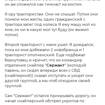
он аж сложился как гимнаст на мостик.
Я ору трактористам. Они не слышат. Потом они
поняли мои жесты, один гражданский с
трактора залег под колеса. Я ему машу мол ко
мне, он ни в какую мол тут буду (он выжил
потом).
Второй тракторист с нами ушел. Я дождался,
пока ко мне добежали 2 новобранца и 1
тракторист ополченский. Еще подбежал
беркутовец и кричит, что их командир
отделения снайпер "
Сержант
" (молодой
парень, он сидел впереди всех с СВД
(снайперкой)) сказал отступать и уходят они
другой группой, а мы чтоб отходили своей
группой.
Сам "Сержант" остался прикрывать дорогу, он
начал снайперский обстрел укропов по