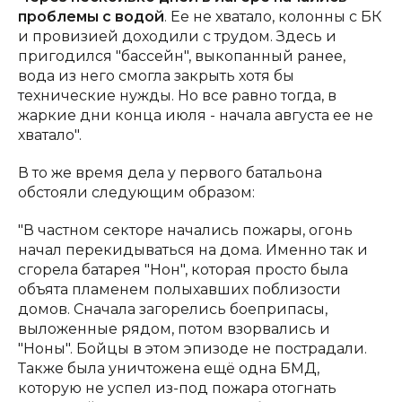
проблемы с водой
. Ее не хватало, колонны с БК
и провизией доходили с трудом. Здесь и
пригодился "бассейн", выкопанный ранее,
вода из него смогла закрыть хотя бы
технические нужды. Но все равно тогда, в
жаркие дни конца июля - начала августа ее не
хватало".
В то же время дела у первого батальона
обстояли следующим образом:
"В частном секторе начались пожары, огонь
начал перекидываться на дома. Именно так и
сгорела батарея "Нон", которая просто была
объята пламенем полыхавших поблизости
домов. Сначала загорелись боеприпасы,
выложенные рядом, потом взорвались и
"Ноны". Бойцы в этом эпизоде не пострадали.
Также была уничтожена ещё одна БМД,
которую не успел из-под пожара отогнать