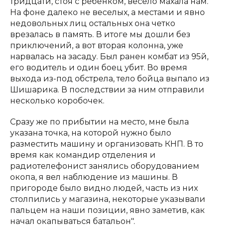
тридцати, стоя с ребенком, весело махала нам.
На фоне далеко не веселых, а местами и явно
недовольных лиц остальных она четко
врезалась в память. В итоге мы дошли без
приключений, а вот вторая колонна, уже
нарвалась на засаду. Был ранен комбат из 95й,
его водитель и один боец убит. Во время
выхода из-под обстрела, тело бойца выпало из
Шишарика. В последствии за ним отправили
несколько коробочек.
Сразу же по прибытии на место, мне была
указана точка, на которой нужно было
разместить машину и организовать КНП. В то
время как командир отделения и
радиотелефонист занялись оборудованием
окопа, я вел наблюдение из машины. В
пригороде было видно людей, часть из них
столпились у магазина, некоторые указывали
пальцем на наши позиции, явно заметив, как
начал окапываться батальон".