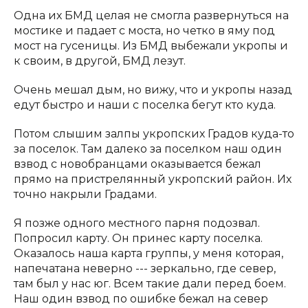
Одна их БМД целая не смогла развернуться на
мостике и падает с моста, но четко в яму под
мост на гусеницы. Из БМД выбежали укропы и
к своим, в другой, БМД лезут.
Очень мешал дым, но вижу, что и укропы назад
едут быстро и наши с поселка бегут кто куда.
Потом слышим залпы укропских Градов куда-то
за поселок. Там далеко за поселком наш один
взвод с новобранцами оказывается бежал
прямо на пристрелянный укропский район. Их
точно накрыли Градами.
Я позже одного местного парня подозвал.
Попросил карту. Он принес карту поселка.
Оказалось наша карта группы, у меня которая,
напечатана неверно --- зеркально, где север,
там был у нас юг. Всем такие дали перед боем.
Наш один взвод по ошибке бежал на север