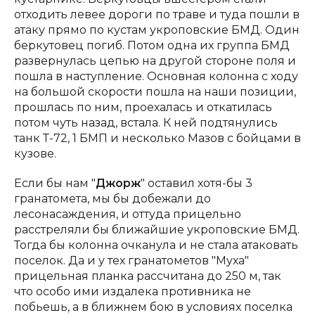
отходить левее дороги по траве и туда пошли в
атаку прямо по кустам укроповские БМД. Один
беркутовец погиб. Потом одна их группа БМД
развернулась цепью на другой стороне поля и
пошла в наступление. Основная колонна с ходу
на большой скорости пошла на наши позиции,
прошлась по ним, проехалась и откатилась
потом чуть назад, встала. К ней подтянулись
танк Т-72, 1 БМП и несколько Мазов с бойцами в
кузове.
Если бы нам "
Джорж
" оставил хотя-бы 3
гранатомета, мы бы добежали до
лесонасаждения, и оттуда прицельно
расстреляли бы ближайшие укроповские БМД.
Тогда бы колонна очканула и не стала атаковать
поселок. Да и у тех гранатометов "Муха"
прицельная планка рассчитана до 250 м, так
что особо ими издалека противника не
побьешь, а в ближнем бою в условиях поселка