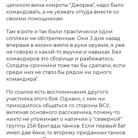
целиком вина комроты "Джоржа", надо было
командовать, а не уезжать оттуда вместе со
своими помощникам.
Там в роте и так были практически одни
сопляки не обстрелянные. Они 3 дня назад
впервые в жизни взяли в руки оружие, я уже
не говорю о какой-то выучке и навыках. Без
командиров это сборище и разбежалось.
Солдаты-срочники тоже так бы сделали, если
среди них не стало бы рядом ни одного
командира".
По ссылке есть воспоминания другого
участника этого боя. Однако, с кем ни
приходилось общаться со стороны ВСУ,
включая основного рассказчика, почему-то
никто не упоминает о наличии у "северной"
группы 25й бригады танков. Если первый бат
имел две 64ки, то второму приданных танков