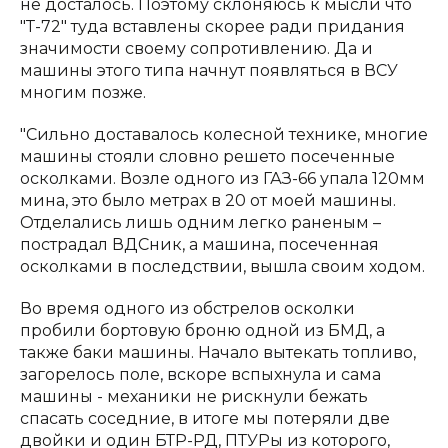
не досталось. Поэтому склоняюсь к мысли что
"Т-72" туда вставлены скорее ради придания
значимости своему сопротивлению. Да и
машины этого типа начнут появляться в ВСУ
многим позже.
"Сильно доставалось колесной технике, многие
машины стояли словно решето посеченные
осколками. Возле одного из ГАЗ-66 упала 120мм
мина, это было метрах в 20 от моей машины.
Отделались лишь одним легко раненым –
пострадал ВДСник, а машина, посеченная
осколками в последствии, вышла своим ходом.
Во время одного из обстрелов осколки
пробили бортовую броню одной из БМД, а
также баки машины. Начало вытекать топливо,
загорелось поле, вскоре вспыхнула и сама
машины - механики не рискнули бежать
спасать соседние, в итоге мы потеряли две
двойки и один БТР-РД, ПТУРы из которого,