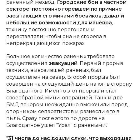
раненный мехвод.
Городские бои в частном
секторе, постоянно горевшем по причине
засыпающих его минами боевиков, давали
небольшие возможности для манёвра
,
технику постоянно перегоняли и
переставляли, чтобы она не сгорела в
непрекращающихся пожарах.
Большое количество раненых требовало
осуществления
эвакуаций
. Первый прорыв
техники, вывозившей раненых, был
осуществлён на север. Второй прорыв был
совершён на следующий день на юг, в сторону
Благодатного. Именно этот прорыв и стал
своеобразной мини-операцией. Танк и две
БМД вечером неожиданно выскочили перед
опорником сепаратистов и разнесли его в
пыль. Сразу после этого по дороге на
Благодатное ушёл "Урал" с ранеными."
"
31 числа до нас дошли слухи, что выходящая