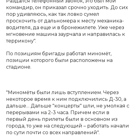
Раздался телефонный звонок, это был мой
командир, он приказал срочно уходить. До сих
пор удивляюсь, как так ловко сумел
проскочить от дальномера к месту механика-
водителя, да еще и в бронежилете. Уже через
мгновение машина заурчала и направилась к
террикону".
По позициям бригады работал миномёт,
позиции которого были расположены на
стадионе.
"Миномёты были лишь вступлением. Через
некоторое время к ним подключились Д-30, а
дальше… Дальше "концерты" шли, не умолкая с
перерывами на 2-3 часа. Причем если в
первый день прилеты были в основном из
города, то уже на следующий – работать начали
по сути почти со всех направлений".