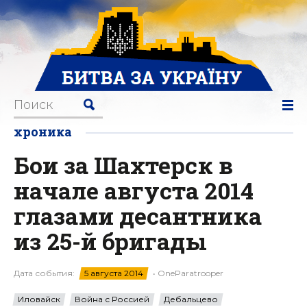
хроника
Бои за Шахтерск в
начале августа 2014
глазами десантника
из 25-й бригады
Дата события:
5 августа 2014
• OneParatrooper
Иловайск
Война с Россией
Дебальцево