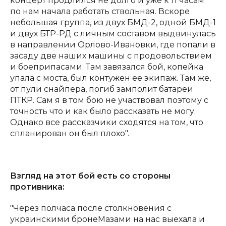
концерт продлился не долго и уже к 11 часам
по нам начала работать ствольная. Вскоре
небольшая группа, из двух БМД-2, одной БМД-1
и двух БТР-РД с личным составом выдвинулась
в направлении Орлово-Ивановки, где попали в
засаду две наших машины с продовольствием
и боеприпасами. Там завязался бой, копейка
упала с моста, был контужен ее экипаж. Там же,
от пули снайпера, погиб замполит батареи
ПТКР. Сам я в том бою не участвовал поэтому с
точность что и как было рассказать не могу.
Однако все рассказчики сходятся на том, что
спланирован он был плохо".
Взгляд на этот бой есть со стороны
противника:
"Через полчаса после столкновения с
украинскими бронеМазами на нас выехала и