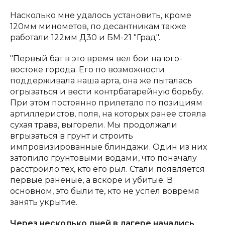
Насколько мне удалось установить, кроме
120мм минометов, по десантникам также
работали 122мм Д30 и БМ-21 "Град".
"Первый бат в это время вел бои на юго-
востоке города. Его по возможности
поддерживала наша арта, она же пыталась
огрызаться и вести контрбатарейную борьбу.
При этом постоянно прилетало по позициям
артиллеристов, поля, на которых ранее стояла
сухая трава, выгорели. Мы продолжали
вгрызаться в грунт и строить
импровизированные блиндажи. Один из них
затопило грунтовыми водами, что поначалу
расстроило тех, кто его рыл. Стали появляется
первые раненые, а вскоре и убитые. В
основном, это были те, кто не успел вовремя
занять укрытие.
Через несколько дней в лагере начались