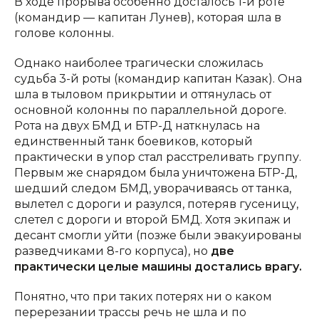
В ходе прорыва особенно досталось 1-й роте
(командир — капитан Лунев), которая шла в
голове колонны.
Однако наиболее трагически сложилась
судьба 3-й роты (командир капитан Казак). Она
шла в тыловом прикрытии и оттянулась от
основной колонны по параллельной дороге.
Рота на двух БМД и БТР-Д наткнулась на
единственный танк боевиков, который
практически в упор стал расстреливать группу.
Первым же снарядом была уничтожена БТР-Д,
шедший следом БМД, уворачиваясь от танка,
вылетел с дороги и разулся, потеряв гусеницу,
слетел с дороги и второй БМД. Хотя экипаж и
десант смогли уйти (позже были эвакуированы
разведчиками 8-го корпуса), но
две
практически целые машины достались врагу.
Понятно, что при таких потерях ни о каком
перерезании трассы речь не шла и по