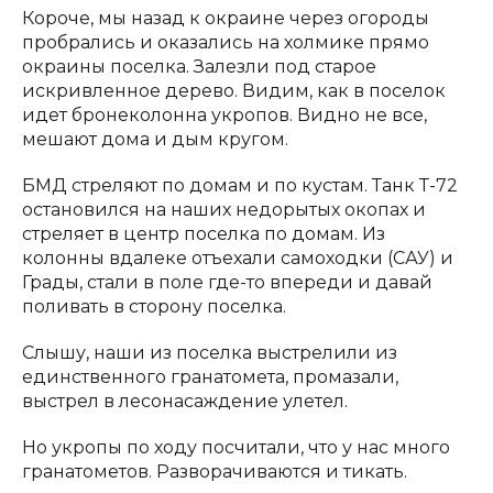
Короче, мы назад к окраине через огороды
пробрались и оказались на холмике прямо
окраины поселка. Залезли под старое
искривленное дерево. Видим, как в поселок
идет бронеколонна укропов. Видно не все,
мешают дома и дым кругом.
БМД стреляют по домам и по кустам. Танк Т-72
остановился на наших недорытых окопах и
стреляет в центр поселка по домам. Из
колонны вдалеке отъехали самоходки (САУ) и
Грады, стали в поле где-то впереди и давай
поливать в сторону поселка.
Слышу, наши из поселка выстрелили из
единственного гранатомета, промазали,
выстрел в лесонасаждение улетел.
Но укропы по ходу посчитали, что у нас много
гранатометов. Разворачиваются и тикать.