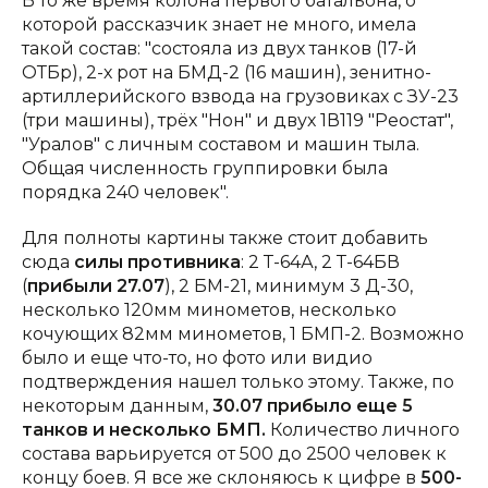
В то же время колона первого батальона, о
которой рассказчик знает не много, имела
такой состав: "состояла из двух танков (17-й
ОТБр), 2-х рот на БМД-2 (16 машин), зенитно-
артиллерийского взвода на грузовиках с ЗУ-23
(три машины), трёх "Нон" и двух 1В119 "Реостат",
"Уралов" с личным составом и машин тыла.
Общая численность группировки была
порядка 240 человек".
Для полноты картины также стоит добавить
сюда
силы противника
: 2 Т-64А, 2 Т-64БВ
(
прибыли 27.07
), 2 БМ-21, минимум 3 Д-30,
несколько 120мм минометов, несколько
кочующих 82мм минометов, 1 БМП-2. Возможно
было и еще что-то, но фото или видио
подтверждения нашел только этому. Также, по
некоторым данным,
30.07 прибыло еще 5
танков и несколько БМП.
Количество личного
состава варьируется от 500 до 2500 человек к
концу боев. Я все же склоняюсь к цифре в
500-