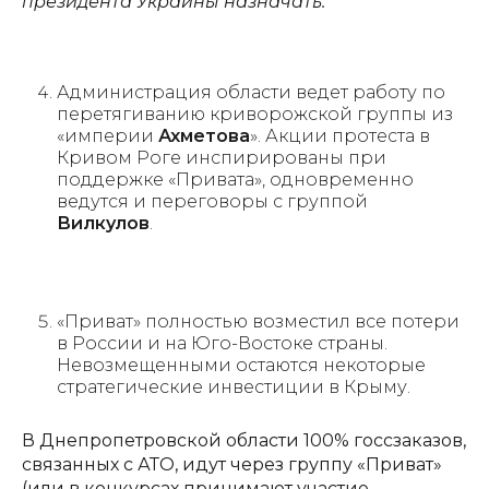
президента Украины назначать.
Администрация области ведет работу по
перетягиванию криворожской группы из
«империи
Ахметова
». Акции протеста в
Кривом Роге инспирированы при
поддержке «Привата», одновременно
ведутся и переговоры с группой
Вилкулов
.
«Приват» полностью возместил все потери
в России и на Юго-Востоке страны.
Невозмещенными остаются некоторые
стратегические инвестиции в Крыму.
В Днепропетровской области 100% госсзаказов,
связанных с АТО, идут через группу «Приват»
(или в конкурсах принимают участие