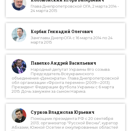
Глава Днепропетровской ОГА, 2 марта 2014 -
24 марта 2015
Корбан Геннадий Олегович
Замглавы ДнепрОГА с 16 марта 2014 по 24
марта 2015
Павелко Андрей Васильевич
Народный депутат Украины 8го созыва.
Председатель Всеукраинского
объединения «Демократы». Глава Днепропетровской
обл организации «Фронта перемен» (2009—2013).
Президент Федерации футбола Украины с 6 марта
2015. Дочь замужем за сыном Нарика.
Сурков Владислав Юрьевич
Помощник президента РФ с 20 сентября
2013; организатор "Русской Весны", куратор
Абхазии, Южной Осетии и оккупированных областей