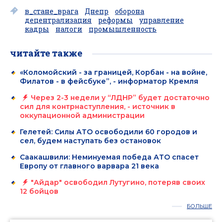
в_стане_врага
Днепр
оборона
децентрализация
реформы
управление
кадры
налоги
промышленность
читайте также
«Коломойский - за границей, Корбан - на войне,
Филатов - в фейсбуке”, - информатор Кремля
Через 2-3 недели у “ЛДНР” будет достаточно
сил для контрнаступления, - источник в
оккупационной администрации
Гелетей: Силы АТО освободили 60 городов и
сел, будем наступать без остановок
Саакашвили: Неминуемая победа АТО спасет
Европу от главного варвара 21 века
"Айдар" освободил Лутугино, потеряв своих
12 бойцов
БОЛЬШЕ