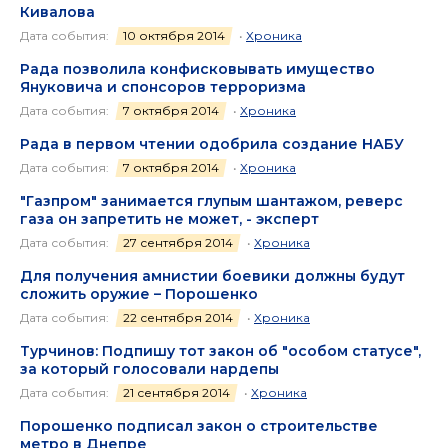
Кивалова
Дата события:
10 октября 2014
•
Хроника
Рада позволила конфисковывать имущество
Януковича и спонсоров терроризма
Дата события:
7 октября 2014
•
Хроника
Рада в первом чтении одобрила создание НАБУ
Дата события:
7 октября 2014
•
Хроника
"Газпром" занимается глупым шантажом, реверс
газа он запретить не может, - эксперт
Дата события:
27 сентября 2014
•
Хроника
Для получения амнистии боевики должны будут
сложить оружие – Порошенко
Дата события:
22 сентября 2014
•
Хроника
Турчинов: Подпишу тот закон об "особом статусе",
за который голосовали нардепы
Дата события:
21 сентября 2014
•
Хроника
Порошенко подписал закон о строительстве
метро в Днепре