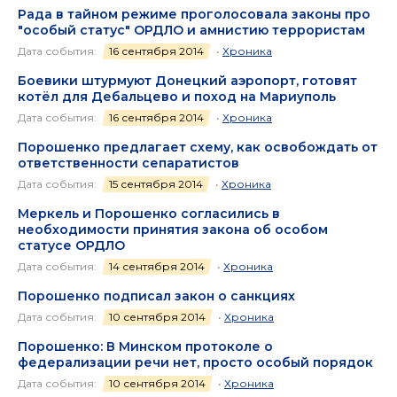
Рада в тайном режиме проголосовала законы про
"особый статус" ОРДЛО и амнистию террористам
Дата события:
16 сентября 2014
•
Хроника
Боевики штурмуют Донецкий аэропорт, готовят
котёл для Дебальцево и поход на Мариуполь
Дата события:
16 сентября 2014
•
Хроника
Порошенко предлагает схему, как освобождать от
ответственности сепаратистов
Дата события:
15 сентября 2014
•
Хроника
Меркель и Порошенко согласились в
необходимости принятия закона об особом
статусе ОРДЛО
Дата события:
14 сентября 2014
•
Хроника
Порошенко подписал закон о санкциях
Дата события:
10 сентября 2014
•
Хроника
Порошенко: В Минском протоколе о
федерализации речи нет, просто особый порядок
Дата события:
10 сентября 2014
•
Хроника