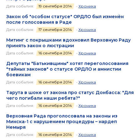
Дата события:
19 сентября 2014
•
Хроника
Закон об "особом статусе" ОРДЛО был изменён
после голосования в Раде
Дата события:
17 сентября 2014
•
Хроника
Митинг с покрышками вдохновил Верховную Раду
принять закон о люстрации
Дата события:
16 сентября 2014
•
Хроника
Депутаты "Батькивщины" хотят переголосования
"тайных законов" о статусе ОРДЛО и амнистии
боевикам
Дата события:
16 сентября 2014
•
Хроника
Тарута в шоке от закона про статус Донбасса: "Для
чего погибали наши ребята?"
Дата события:
16 сентября 2014
•
Хроника
Верховная Рада проголосовала на законы из
Минска-1 с нарушением процедуры – нардеп
Немыря
Дата события:
16 сентября 2014
•
Хроника