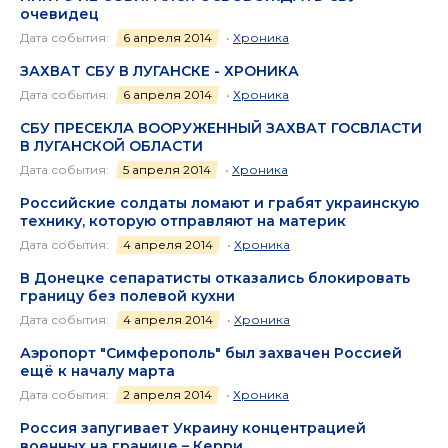
очевидец
Дата события:
6 апреля 2014
•
Хроника
ЗАХВАТ СБУ В ЛУГАНСКЕ - ХРОНИКА
Дата события:
6 апреля 2014
•
Хроника
СБУ ПРЕСЕКЛА ВООРУЖЕННЫЙ ЗАХВАТ ГОСВЛАСТИ
В ЛУГАНСКОЙ ОБЛАСТИ
Дата события:
5 апреля 2014
•
Хроника
Российские солдаты ломают и грабят украинскую
технику, которую отправляют на материк
Дата события:
4 апреля 2014
•
Хроника
В Донецке сепаратисты отказались блокировать
границу без полевой кухни
Дата события:
4 апреля 2014
•
Хроника
Аэропорт "Симферополь" был захвачен Россией
ещё к началу марта
Дата события:
2 апреля 2014
•
Хроника
Россия запугивает Украину концентрацией
военных на границе – Керри