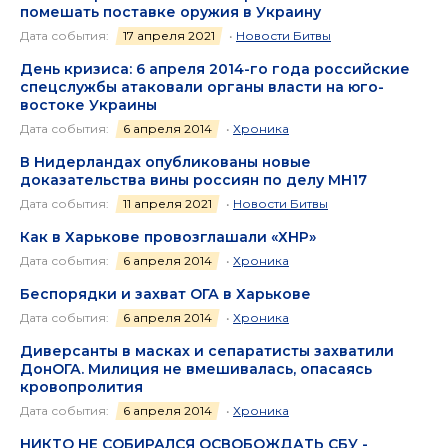
помешать поставке оружия в Украину
Дата события:
17 апреля 2021
•
Новости Битвы
День кризиса: 6 апреля 2014-го года российские
спецслужбы атаковали органы власти на юго-
востоке Украины
Дата события:
6 апреля 2014
•
Хроника
В Нидерландах опубликованы новые
доказательства вины россиян по делу МН17
Дата события:
11 апреля 2021
•
Новости Битвы
Как в Харькове провозглашали «ХНР»
Дата события:
6 апреля 2014
•
Хроника
Беспорядки и захват ОГА в Харькове
Дата события:
6 апреля 2014
•
Хроника
Диверсанты в масках и сепаратисты захватили
ДонОГА. Милиция не вмешивалась, опасаясь
кровопролития
Дата события:
6 апреля 2014
•
Хроника
НИКТО НЕ СОБИРАЛСЯ ОСВОБОЖДАТЬ СБУ -