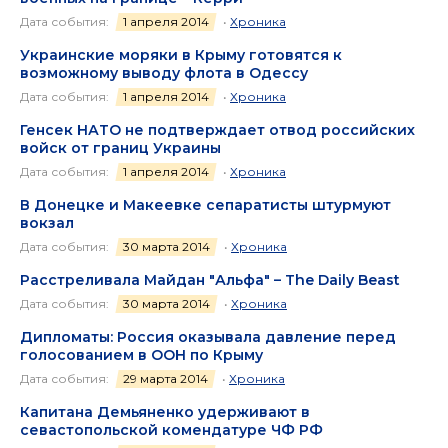
Дата события:
1 апреля 2014
•
Хроника
Украинские моряки в Крыму готовятся к
возможному выводу флота в Одессу
Дата события:
1 апреля 2014
•
Хроника
Генсек НАТО не подтверждает отвод российских
войск от границ Украины
Дата события:
1 апреля 2014
•
Хроника
В Донецке и Макеевке сепаратисты штурмуют
вокзал
Дата события:
30 марта 2014
•
Хроника
Расстреливала Майдан "Альфа" – The Daily Beast
Дата события:
30 марта 2014
•
Хроника
Дипломаты: Россия оказывала давление перед
голосованием в ООН по Крыму
Дата события:
29 марта 2014
•
Хроника
Капитана Демьяненко удерживают в
севастопольской комендатуре ЧФ РФ