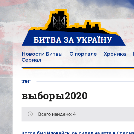
Новости Битвы
О портале
Хроника
Сериал
тег
выборы2020
Всего найдено: 4
Когда был Иловайск, он сидел на яхте в Среди