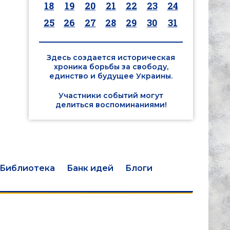
18
19
20
21
22
23
24
25
26
27
28
29
30
31
Здесь создается историческая
хроника борьбы за свободу,
единство и будущее Украины.
Участники событий могут
делиться воспоминаниями!
Библиотека
Банк идей
Блоги