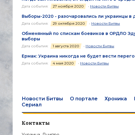
Дата события:
27 ноября 2020
•
Новости Битвы
Выборы-2020 - разочаровались ли украинцы в
Дата события:
29 октября 2020
•
Новости Битвы
Обменянный по спискам боевиков в ОРДЛО Эду
выборы
Дата события:
1 августа 2020
•
Новости Битвы
Ермак: Украина никогда не будет вести перег
Дата события:
4 мая 2020
•
Новости Битвы
Новости Битвы
О портале
Хроника
Сериал
Контакты
Украина, Днипро