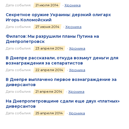
Дата события:
21 июля 2014
•
Хроника
Секретное оружие Украины: дерзкий олигарх
Игорь Коломойский
Дата события:
27 июня 2014
•
Хроника
Филатов: Мы разрушили планы Путина на
Днепропетровск
Дата события:
23 апреля 2014
•
Хроника
В Днепре рассказали, откуда возьмут деньги для
вознаграждения за сепаратистов
Дата события:
22 апреля 2014
•
Хроника
В Днепре выплачено первое вознаграждение за
диверсантов
Дата события:
21 апреля 2014
•
Хроника
На Днепропетровщине сдали еще двух «платных»
диверсантов
Дата события:
25 апреля 2014
•
Хроника