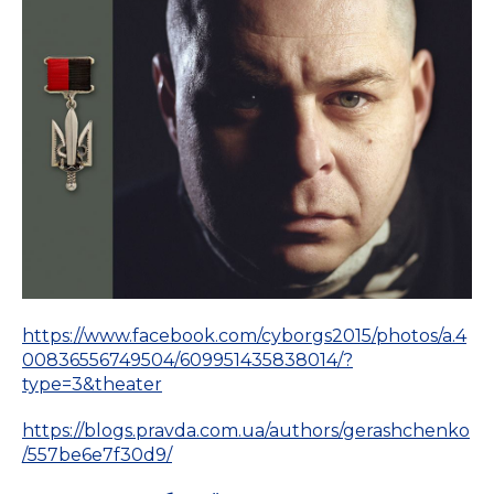
https://www.facebook.com/cyborgs2015/photos/a.4
00836556749504/609951435838014/?
type=3&theater
https://blogs.pravda.com.ua/authors/gerashchenko
/557be6e7f30d9/