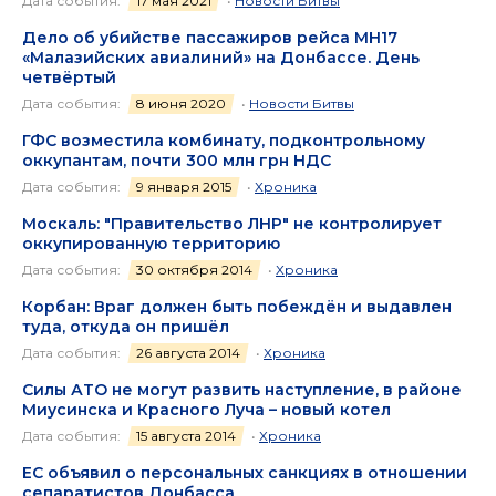
Дата события:
17 мая 2021
•
Новости Битвы
Дело об убийстве пассажиров рейса МН17
«Малазийских авиалиний» на Донбассе. День
четвёртый
Дата события:
8 июня 2020
•
Новости Битвы
ГФС возместила комбинату, подконтрольному
оккупантам, почти 300 млн грн НДС
Дата события:
9 января 2015
•
Хроника
Москаль: "Правительство ЛНР" не контролирует
оккупированную территорию
Дата события:
30 октября 2014
•
Хроника
Корбан: Враг должен быть побеждён и выдавлен
туда, откуда он пришёл
Дата события:
26 августа 2014
•
Хроника
Силы АТО не могут развить наступление, в районе
Миусинска и Красного Луча – новый котел
Дата события:
15 августа 2014
•
Хроника
ЕС объявил о персональных санкциях в отношении
сепаратистов Донбасса