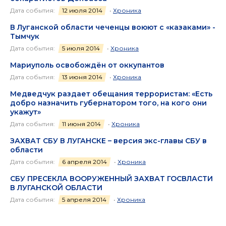
Дата события:
12 июля 2014
•
Хроника
В Луганской области чеченцы воюют с «казаками» -
Тымчук
Дата события:
5 июля 2014
•
Хроника
Мариуполь освобождён от оккупантов
Дата события:
13 июня 2014
•
Хроника
Медведчук раздает обещания террористам: «Есть
добро назначить губернатором того, на кого они
укажут»
Дата события:
11 июня 2014
•
Хроника
ЗАХВАТ СБУ В ЛУГАНСКЕ – версия экс-главы СБУ в
области
Дата события:
6 апреля 2014
•
Хроника
СБУ ПРЕСЕКЛА ВООРУЖЕННЫЙ ЗАХВАТ ГОСВЛАСТИ
В ЛУГАНСКОЙ ОБЛАСТИ
Дата события:
5 апреля 2014
•
Хроника