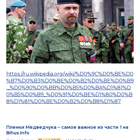
https://ru.wikipedia.org/wiki/%D0%9C%D0%BE%D0
%B7%D0%B3%D0%BE%D0%B2%D0%BE%D0%B9
,_%D0%90%D0%BB%D0%B5%D0%BA%D1%81%D
0%B5%D0%B9_%D0%91%D0%BE%D1%80%D0%B
8%D1%81%D0%BE%D0%B2%D0%B8%D1%87
Пленки Медведчука – самое важное из части 1 на
Bihus.Info