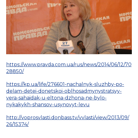
https://www.pravda.com.ua/rus/news/2014/06/12/70
28850/
https://kp.ua/life/276601-nachalnyk-sluzhby-po-
delam-detei-donetskoi-oblhosadmynystratsyy-
vera-sahaidak-u-eltona-dzhona-ne-bylo-
nykakykh-shansov-usynovyt-levu
http://voprosvlasti.donbass.tv/vvlasti/view/2013/09/
26/15374/