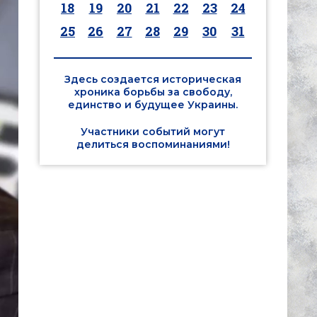
18
19
20
21
22
23
24
25
26
27
28
29
30
31
Здесь создается историческая
хроника борьбы за свободу,
единство и будущее Украины.
Участники событий могут
делиться воспоминаниями!