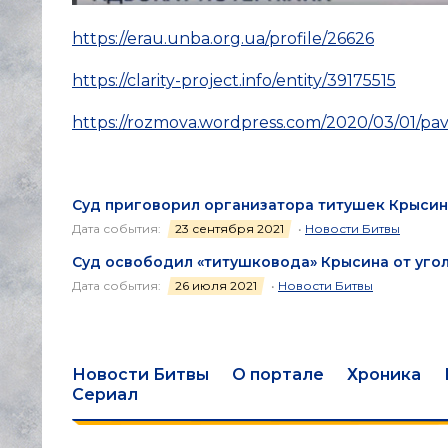
https://erau.unba.org.ua/profile/26626
https://clarity-project.info/entity/39175515
https://rozmova.wordpress.com/2020/03/01/pav
Суд приговорил организатора титушек Крысин
Дата события:
23 сентября 2021
•
Новости Битвы
Суд освободил «титушковода» Крысина от уго
Дата события:
26 июля 2021
•
Новости Битвы
Новости Битвы
О портале
Хроника
Сериал