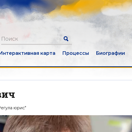
Интерактивная карта
Процессы
Биографии
вич
Регула юрис"