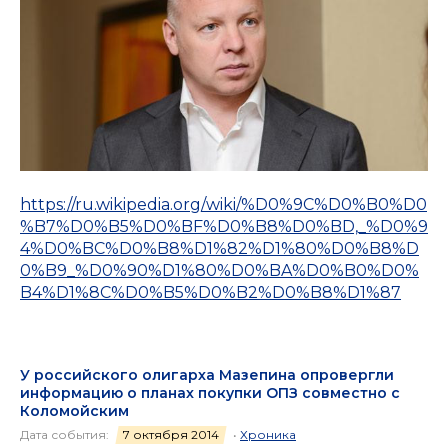
https://ru.wikipedia.org/wiki/%D0%9C%D0%B0%D0
%B7%D0%B5%D0%BF%D0%B8%D0%BD,_%D0%9
4%D0%BC%D0%B8%D1%82%D1%80%D0%B8%D
0%B9_%D0%90%D1%80%D0%BA%D0%B0%D0%
B4%D1%8C%D0%B5%D0%B2%D0%B8%D1%87
У российского олигарха Мазепина опровергли
информацию о планах покупки ОПЗ совместно с
Коломойским
Дата события:
7 октября 2014
•
Хроника