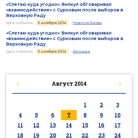
«Слетаю куда угодно»: Вилкул обговаривал
«взаимодействие» с Сурковым после выборов в
Верховную Раду
Дата события:
9 ноября 2014
•
Новости Битвы
«Слетаю куда угодно»: Вилкул обговаривал
«взаимодействие» с Сурковым после выборов в
Верховную Раду
Дата события:
9 ноября 2014
•
Хроника
Август
2014
1
2
3
4
5
6
7
8
9
10
11
12
13
14
15
16
17
18
19
20
21
22
23
24