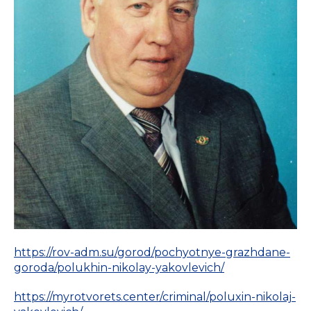
https://rov-adm.su/gorod/pochyotnye-grazhdane-
goroda/polukhin-nikolay-yakovlevich/
https://myrotvorets.center/criminal/poluxin-nikolaj-