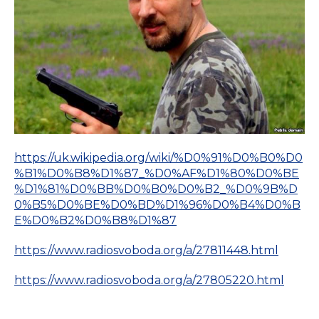
https://uk.wikipedia.org/wiki/%D0%91%D0%B0%D0
%B1%D0%B8%D1%87_%D0%AF%D1%80%D0%BE
%D1%81%D0%BB%D0%B0%D0%B2_%D0%9B%D
0%B5%D0%BE%D0%BD%D1%96%D0%B4%D0%B
E%D0%B2%D0%B8%D1%87
https://www.radiosvoboda.org/a/27811448.html
https://www.radiosvoboda.org/a/27805220.html