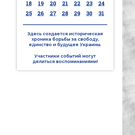
18
19
20
21
22
23
24
25
26
27
28
29
30
31
Здесь создается историческая
хроника борьбы за свободу,
единство и будущее Украины.
Участники событий могут
делиться воспоминаниями!