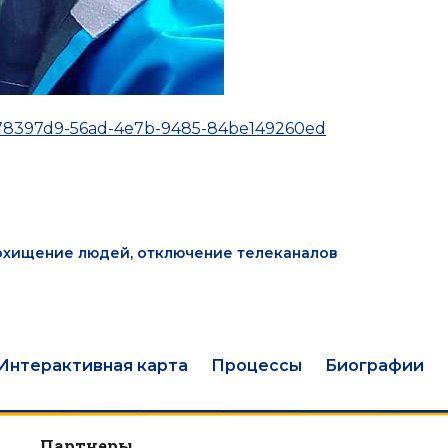
p_678397d9-56ad-4e7b-9485-84be149260ed
похищение людей, отключение телеканалов
Интерактивная карта
Процессы
Биографии
Партнеры