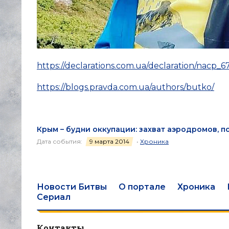
https://declarations.com.ua/declaration/nac
https://blogs.pravda.com.ua/authors/butko/
Крым – будни оккупации: захват аэродромов, 
Дата события:
9 марта 2014
•
Хроника
Новости Битвы
О портале
Хроника
Сериал
Контакты