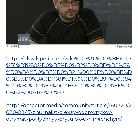
https://uk.wikipedia.org/wiki/%D0%91%D0%BE%D0
%B1%D1%80%D0%BE%D0%B2%D0%BD%D0%B8
%D0%BA%D0%BE%D0%B2_%D0%9E%D0%BB%D
0%B5%D0%BA%D1%81%D1%96%D0%B9_%D0%84
%D0%B2%D0%B3%D0%B5%D0%BD%D0%BE%D
0%B2%D0%B8%D1%87
https://detector.media/community/article/180720/2
020-09-17-zhurnalist-oleksiy-bobrovnykov-
otrymav-politychnyy-prytulok-u-nimechchyni/