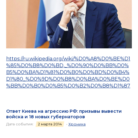
https://ru.wikipedia.org/wiki/%D0%A8%D0%BE%D1
%85%D0%B8%D0%BD,_%D0%90%D0%BB%D0%
B5%D0%BA%D1%81%D0%B0%D0%BD%D0%B4%
D1%80_%D0%9D%D0%B8%D0%BA%D0%BE%D0
%BB%D0%B0%D0%B5%D0%B2%D0%B8%D1%87
Ответ Киева на агрессию РФ: призывы вывести
войска и 18 новых губернаторов
Дата события:
2 марта 2014
•
Хроника