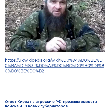
https://uk.wikipedia.org/wiki/%D0%94%D0%BE%D
0%BA%D1%83_%D0%A3%D0%BC%D0%B0%D1%8
0%D0%BE%D0%B2
Ответ Киева на агрессию РФ: призывы вывести
войска и 18 новых губернаторов