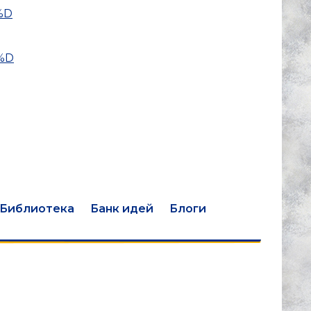
%D
%D
Библиотека
Банк идей
Блоги