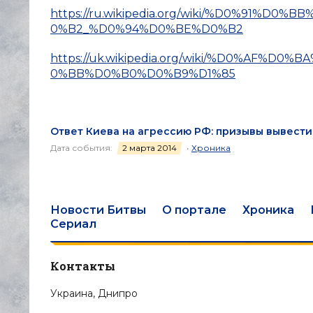
https://ru.wikipedia.org/wiki/%D0%91
0%B2_%D0%94%D0%BE%D0%B2
https://uk.wikipedia.org/wiki/%D0%AF
0%BB%D0%B0%D0%B9%D1%85
Ответ Киева на агрессию РФ: призывы вывести
Дата события:
2 марта 2014
•
Хроника
Новости Битвы
О портале
Хроника
Сериал
Контакты
Украина, Днипро