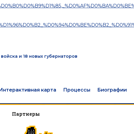
%D0%BB%D0%B0%D0%B9%D1%85,_%D0%AF%D0%BA%D0%BE
%D0%BA%D1%96%D0%B2_%D0%94%D0%BE%D0%B2_%D0%91
 войска и 18 новых губернаторов
Интерактивная карта
Процессы
Биографии
Партнеры