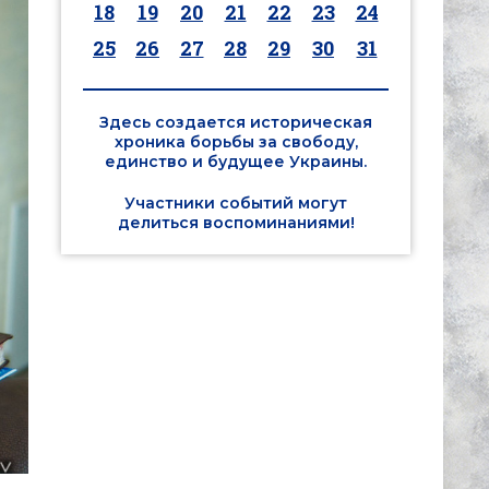
18
19
20
21
22
23
24
25
26
27
28
29
30
31
Здесь создается историческая
хроника борьбы за свободу,
единство и будущее Украины.
Участники событий могут
делиться воспоминаниями!