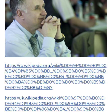
https://ru.wikipedia.org/wiki/%D0%9F%D0%B0%D0
%B4%D1%83%D0%BD,_%D0%9B%D0%B5%D0%B
E%D0%BD%D0%B8%D0%B4_%D0%9D%D0%B8
%D0%BA%D0%BE%D0%BB%D0%B0%D0%B5%D
0%B2%D0%B8%D1%87
https://uk.wikipedia.org/wiki/%D0%9F%D0%B0%D
0%B4%D1%83%D0%BD_%D0%9B%D0%B5%D0%
BE%D0%BD%D1%96%D0%B4_%D0%9C%D0%B8