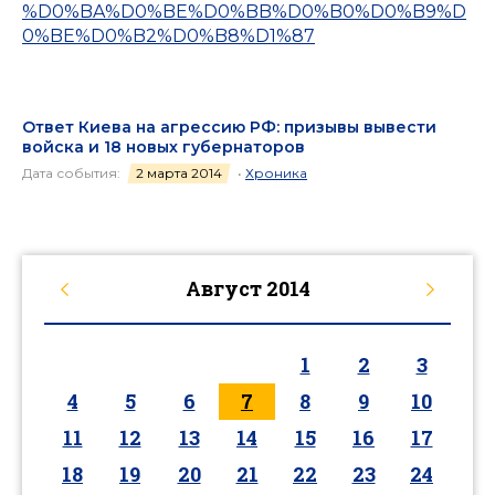
%D0%BA%D0%BE%D0%BB%D0%B0%D0%B9%D
0%BE%D0%B2%D0%B8%D1%87
Ответ Киева на агрессию РФ: призывы вывести
войска и 18 новых губернаторов
Дата события:
2 марта 2014
•
Хроника
Август
2014
1
2
3
4
5
6
7
8
9
10
11
12
13
14
15
16
17
18
19
20
21
22
23
24