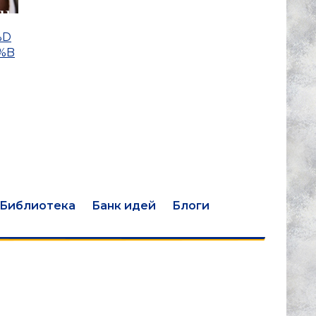
%D
%B
Библиотека
Банк идей
Блоги