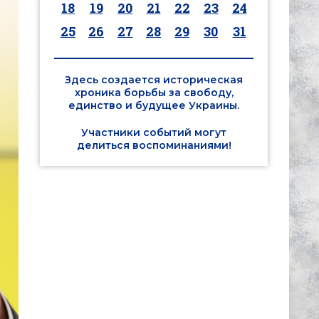
18
19
20
21
22
23
24
25
26
27
28
29
30
31
Здесь создается историческая
хроника борьбы за свободу,
единство и будущее Украины.
Участники событий могут
делиться воспоминаниями!