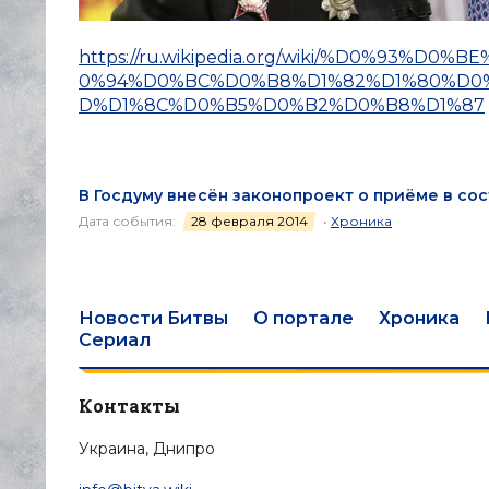
https://ru.wikipedia.org/wiki/%D0%93
0%94%D0%BC%D0%B8%D1%82%D1%80%D0
D%D1%8C%D0%B5%D0%B2%D0%B8%D1%87
В Госдуму внесён законопроект о приёме в со
Дата события:
28 февраля 2014
•
Хроника
Новости Битвы
О портале
Хроника
Сериал
Контакты
Украина, Днипро