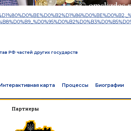
%D0%BE%D1%80%D0%BE%D0%B2%D1%86%D0%BE%D0%B2,_
%B8%D0%B9_%D0%95%D0%B2%D0%B3%D0%B5%D0
став РФ частей других государств
Интерактивная карта
Процессы
Биографии
Партнеры