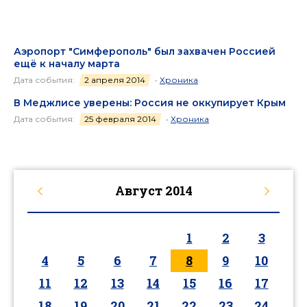
Аэропорт "Симферополь" был захвачен Россией
ещё к началу марта
Дата события:
2 апреля 2014
•
Хроника
В Меджлисе уверены: Россия не оккупирует Крым
Дата события:
25 февраля 2014
•
Хроника
Август
2014
1
2
3
4
5
6
7
8
9
10
11
12
13
14
15
16
17
18
19
20
21
22
23
24