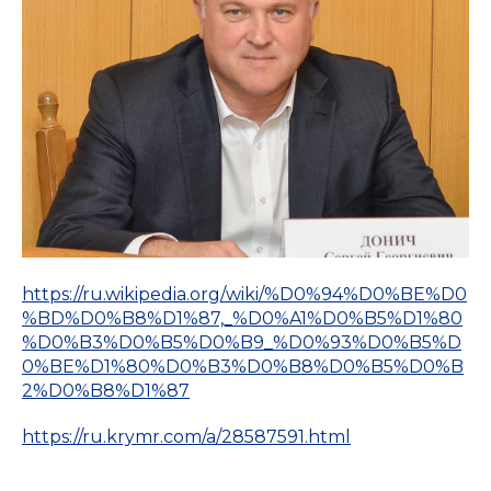
https://ru.wikipedia.org/wiki/%D0%94%D0%BE%D0
%BD%D0%B8%D1%87,_%D0%A1%D0%B5%D1%80
%D0%B3%D0%B5%D0%B9_%D0%93%D0%B5%D
0%BE%D1%80%D0%B3%D0%B8%D0%B5%D0%B
2%D0%B8%D1%87
https://ru.krymr.com/a/28587591.html