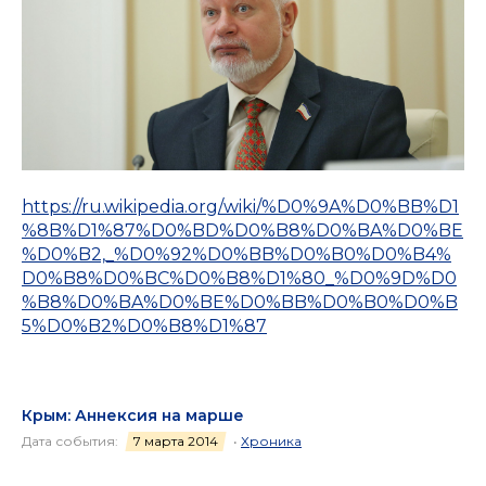
https://ru.wikipedia.org/wiki/%D0%9A%D0%BB%D1
%8B%D1%87%D0%BD%D0%B8%D0%BA%D0%BE
%D0%B2,_%D0%92%D0%BB%D0%B0%D0%B4%
D0%B8%D0%BC%D0%B8%D1%80_%D0%9D%D0
%B8%D0%BA%D0%BE%D0%BB%D0%B0%D0%B
5%D0%B2%D0%B8%D1%87
Крым: Аннексия на марше
Дата события:
7 марта 2014
•
Хроника