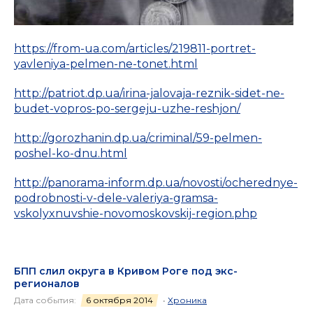
https://from-ua.com/articles/219811-portret-
yavleniya-pelmen-ne-tonet.html
http://patriot.dp.ua/irina-jalovaja-reznik-sidet-ne-
budet-vopros-po-sergeju-uzhe-reshjon/
http://gorozhanin.dp.ua/criminal/59-pelmen-
poshel-ko-dnu.html
http://panorama-inform.dp.ua/novosti/ocherednye-
podrobnosti-v-dele-valeriya-gramsa-
vskolyxnuvshie-novomoskovskij-region.php
БПП слил округа в Кривом Роге под экс-
регионалов
Дата события:
6 октября 2014
•
Хроника