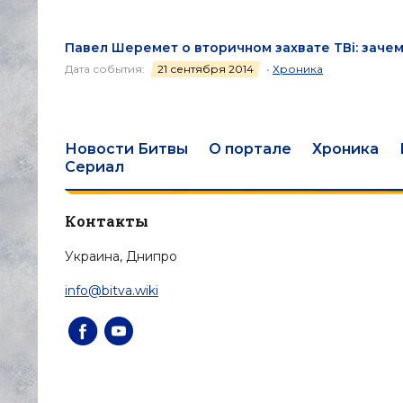
Павел Шеремет о вторичном захвате ТВi: заче
Дата события:
21 сентября 2014
•
Хроника
Новости Битвы
О портале
Хроника
Сериал
Контакты
Украина, Днипро
info@bitva.wiki