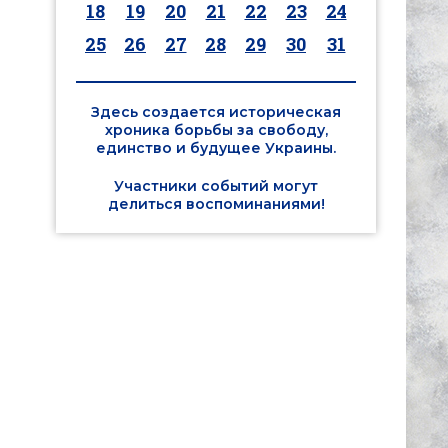
18
19
20
21
22
23
24
25
26
27
28
29
30
31
Здесь создается историческая
хроника борьбы за свободу,
единство и будущее Украины.
Участники событий могут
делиться воспоминаниями!