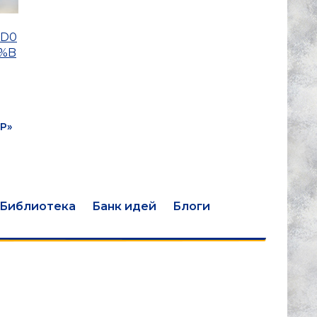
%D0
%B
Р»
Библиотека
Банк идей
Блоги