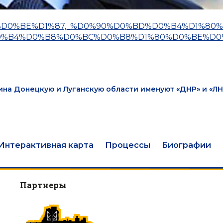
%D0%BA%D0%BE%D1%87,_%D0%90%D0%BD%D0%B4%D1%80
0%B4%D0%B8%D0%BC%D0%B8%D1%80%D0%BE%D0
ина Донецкую и Луганскую области именуют «ДНР» и «ЛН
Интерактивная карта
Процессы
Биографии
Партнеры