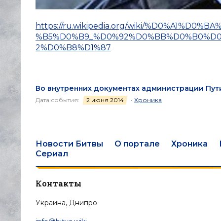
https://ru.wikipedia.org/wiki/%D0%A1
%B5%D0%B9_%D0%92%D0%BB%D0%B0%D
2%D0%B8%D1%87
Во внутренних документах администрации Пут
Дата события:
2 июня 2014
•
Хроника
Новости Битвы
О портале
Хроника
Сериал
Контакты
Украина, Днипро