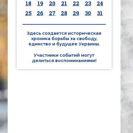
18
19
20
21
22
23
24
25
26
27
28
29
30
31
Здесь создается историческая
хроника борьбы за свободу,
единство и будущее Украины.
Участники событий могут
делиться воспоминаниями!