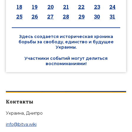
18
19
20
21
22
23
24
25
26
27
28
29
30
31
Здесь создается историческая хроника
борьбы за свободу, единство и будущее
Украины.
Участники событий могут делиться
воспоминаниями!
Контакты
Украина, Днипро
info@bitva.wiki