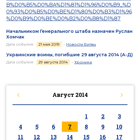
B%D0%B5%D0%BA%D1%81%D1%96%D0%B9_%D
0%93%D0%B5%D0%BE%D1%80%D0%B3%D1%96
%D0%B9%D0%BE%D0%B2%D0%B8%D1%87
Начальником Генерального штаба назначен Руслан
Хомчак
Дата события:
21 мая 2019
•
Новости Битвы
Украинские воины, погибшие 29 августа 2014 (А-Д)
Дата события:
29 августа 2014
•
Хроника
Август
2014
1
2
3
4
5
6
7
8
9
10
11
12
13
14
15
16
17