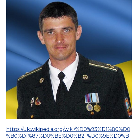
https://uk.wikipedia.org/wiki/%D0%93%D1%80%D0
%B0%D1%87%D0%BE%D0%B2_%D0%9E%D0%B