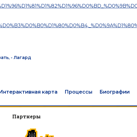
D1%80%D1%96%D1%81%D1%82%D1%96%D0%BD_%D0%9B%D
%D0%B0%D0%B3%D0%B0%D1%80%D0%B4,_%D0%9A%D1%80
ать, - Лагард
Интерактивная карта
Процессы
Биографии
Партнеры