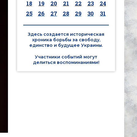
18
19
20
21
22
23
24
25
26
27
28
29
30
31
Здесь создается историческая
хроника борьбы за свободу,
единство и будущее Украины.
Участники событий могут
делиться воспоминаниями!