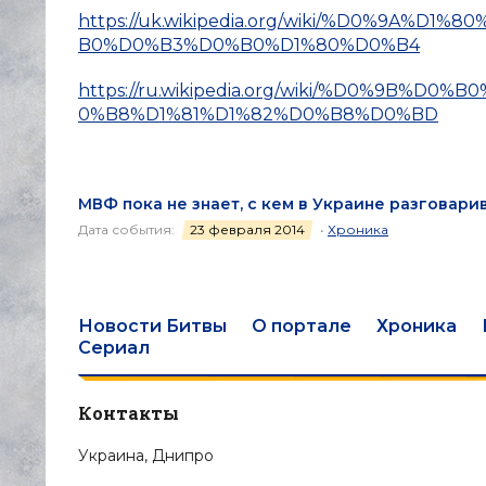
https://uk.wikipedia.org/wiki/%D0%9A%
B0%D0%B3%D0%B0%D1%80%D0%B4
https://ru.wikipedia.org/wiki/%D0%9B
0%B8%D1%81%D1%82%D0%B8%D0%BD
МВФ пока не знает, с кем в Украине разговарив
Дата события:
23 февраля 2014
•
Хроника
Новости Битвы
О портале
Хроника
Сериал
Контакты
Украина, Днипро