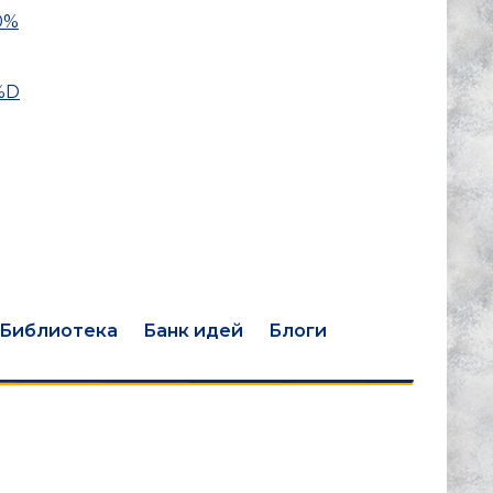
0%
%D
Библиотека
Банк идей
Блоги