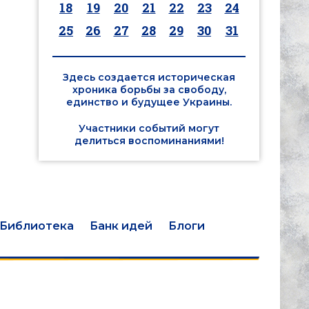
18
19
20
21
22
23
24
25
26
27
28
29
30
31
Здесь создается историческая
хроника борьбы за свободу,
единство и будущее Украины.
Участники событий могут
делиться воспоминаниями!
Библиотека
Банк идей
Блоги