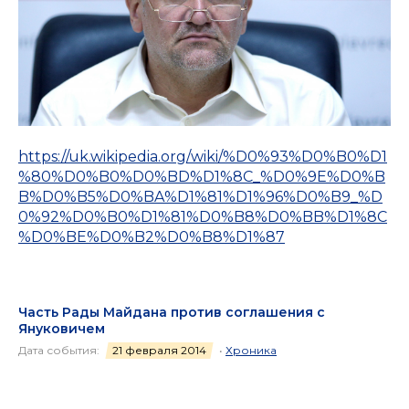
https://uk.wikipedia.org/wiki/%D0%93%D0%B0%D1
%80%D0%B0%D0%BD%D1%8C_%D0%9E%D0%B
B%D0%B5%D0%BA%D1%81%D1%96%D0%B9_%D
0%92%D0%B0%D1%81%D0%B8%D0%BB%D1%8C
%D0%BE%D0%B2%D0%B8%D1%87
Часть Рады Майдана против соглашения с
Януковичем
Дата события:
21 февраля 2014
•
Хроника