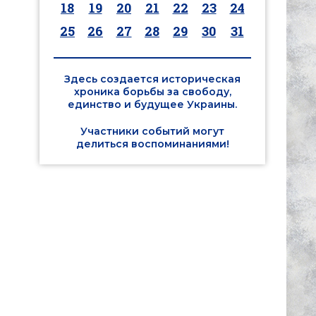
18
19
20
21
22
23
24
25
26
27
28
29
30
31
Здесь создается историческая
хроника борьбы за свободу,
единство и будущее Украины.
Участники событий могут
делиться воспоминаниями!