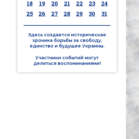
18
19
20
21
22
23
24
25
26
27
28
29
30
31
Здесь создается историческая
хроника борьбы за свободу,
единство и будущее Украины.
Участники событий могут
делиться воспоминаниями!