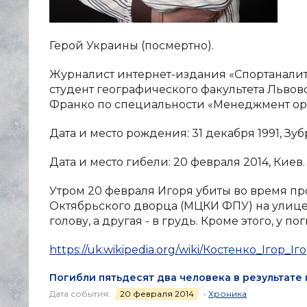
Герой Украины (посмертно).
Журналист интернет-издания «Спортаналит
студент географического факультета Льво
Франко по специальности «Менеджмент ор
Дата и место рождения: 31 декабря 1991, Зу
Дата и место гибели: 20 февраля 2014, Киев.
Утром 20 февраля Игоря убиты во время про
Октябрьского дворца (МЦКИ ФПУ) на улице И
голову, а другая - в грудь. Кроме этого, у
https://uk.wikipedia.org/wiki/Костенко_Ігор_І
Погибли пятьдесят два человека в результат
Дата события:
20 февраля 2014
•
Хроника