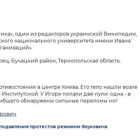
ика», один из редакторов украинской Википедии,
вского национального университета имени Ивана
ганизаций».
брец, Бучацкий район, Тернопольская область.
тивостояния в центре Киева. Его тело нашли возле
нститутской. У Игоря попали две пули: одна - в
 погибшего обнаружены сильные переломы ног.
горович
е подавления протестов режимом Януковича