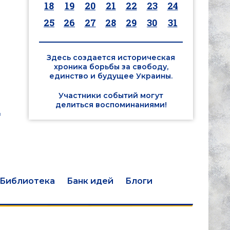
18
19
20
21
22
23
24
25
26
27
28
29
30
31
Здесь создается историческая
хроника борьбы за свободу,
единство и будущее Украины.
Участники событий могут
делиться воспоминаниями!
з
Библиотека
Банк идей
Блоги