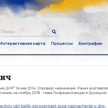
Интерактивная карта
Процессы
Биографии
вич
я ДНР" 16 мая 2014. Опроверг назначение. Ранее возглавля
тоянию на ноябрь 2018 - глава Госфининспекции в Донецкой
-doneckoy-obl-belik-oprovergaet-svoe-naznachenie-v-dnr-