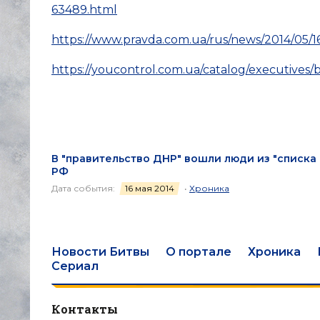
63489.html
https://www.pravda.com.ua/rus/news/2014/05/1
https://youcontrol.com.ua/catalog/executives/
В "правительство ДНР" вошли люди из "списка 
РФ
Дата события:
16 мая 2014
•
Хроника
Новости Битвы
О портале
Хроника
Сериал
Контакты