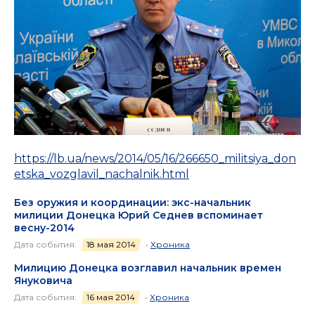
https://lb.ua/news/2014/05/16/266650_militsiya_don
etska_vozglavil_nachalnik.html
Без оружия и координации: экс-начальник
милиции Донецка Юрий Седнев вспоминает
весну-2014
Дата события:
18 мая 2014
•
Хроника
Милицию Донецка возглавил начальник времен
Януковича
Дата события:
16 мая 2014
•
Хроника