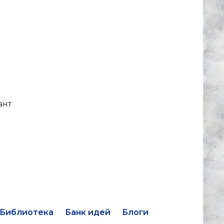
ант
Библиотека
Банк идей
Блоги