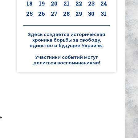
18
19
20
21
22
23
24
25
26
27
28
29
30
31
Здесь создается историческая
хроника борьбы за свободу,
единство и будущее Украины.
Участники событий могут
делиться воспоминаниями!
я