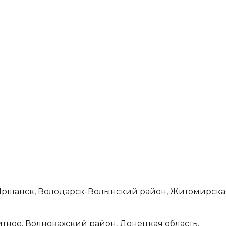
гт Иршанск, Володарск-Волынский район, Житомирска
анитное, Волновахский район, Донецкая область.