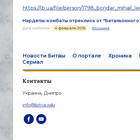
https://lb.ua/file/person/1798_bondar_mihail_l
Нардепы-комбаты отреклись от "Батальонного 
Дата события:
4 февраля 2015
•
Хроника
Новости Битвы
О портале
Хроника
Сериал
Контакты
Украина, Днипро
info@bitva.wiki