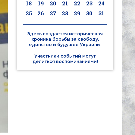
18
19
20
21
22
23
24
25
26
27
28
29
30
31
Здесь создается историческая
хроника борьбы за свободу,
единство и будущее Украины.
Участники событий могут
делиться воспоминаниями!