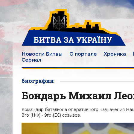
Новости Битвы
О портале
Хроника
Сериал
биографии
Бондарь Михаил Лео
Командир батальона оперативного назначения Нац
8го (НФ) - 9го (ЕС) созывов.